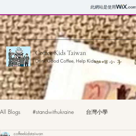
此網站是使用
.co
Coffee Kids Taiwan
Drink Good Coffee, Help Kids
咖啡小子
All Blogs
#standwithukraine
台灣小學
coffeekidstaiwan